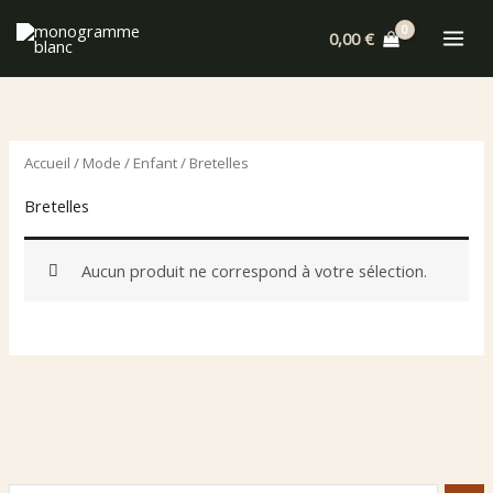
Aller
0,00
€
au
contenu
Accueil
/
Mode
/
Enfant
/ Bretelles
Bretelles
Aucun produit ne correspond à votre sélection.