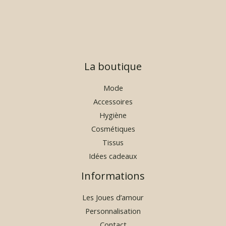
,
9
0
€
à
La boutique
2
9
,
Mode
9
Accessoires
0
Hygiène
€
Cosmétiques
Tissus
Idées cadeaux
Informations
Les Joues d’amour
Personnalisation
Contact