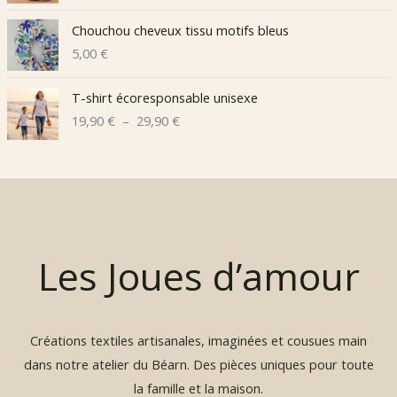
Chouchou cheveux tissu motifs bleus
5,00
€
T-shirt écoresponsable unisexe
P
19,90
€
–
29,90
€
l
a
g
e
d
e
p
Les Joues d’amour
r
i
x
Créations textiles artisanales, imaginées et cousues main
:
1
dans notre atelier du Béarn. Des pièces uniques pour toute
9
la famille et la maison.